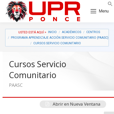
Skip
Skip
to
to
Menu
Content
navigation
INICIO
ACADÉMICOS
CENTROS
PROGRAMA APRENDIZAJE ACCIÓN SERVICIO COMUNITARIO (PAASC)
CURSOS SERVICIO COMUNITARIO
Cursos Servicio
Comunitario
PAASC
a:
Abrir en Nueva Ventana