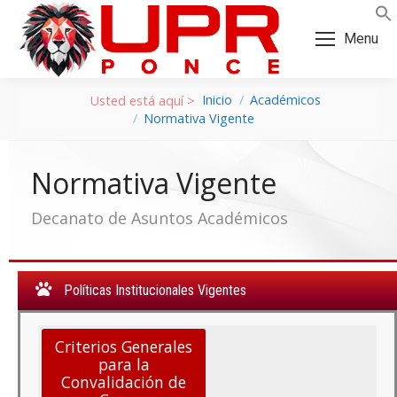
Skip
Skip
to
to
Menu
Content
navigation
Inicio
Académicos
Normativa Vigente
Normativa Vigente
Decanato de Asuntos Académicos
Políticas Institucionales Vigentes
Criterios Generales
a:
para la
Convalidación de