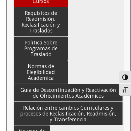
Cursos
Requisitos de
Readmisión,
Reclasificación y
Traslados
Politica Sobre
Programas de
Traslado
Normas de
Elegibilidad
Academica
Toggl
Guia de Descontinuación y Reactivación
Toggl
de Ofrecimientos Académicos
Relación entre cambios Curriculares y
procesos de Reclasificación, Readmisión,
y Transferencia