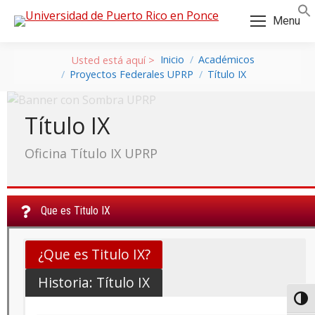
Skip
Skip
Menu
to
to
Content
navigation
Inicio
Académicos
Proyectos Federales UPRP
Título IX
Título IX
Oficina Título IX UPRP
Que es Titulo IX
¿Que es Titulo IX?
Historia: Título IX
a:
Toggl