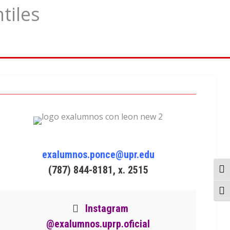
tiles
exalumnos.ponce@upr.edu
(787) 844-8181, x. 2515
Togg
Togg
Instagram
@exalumnos.uprp.oficial