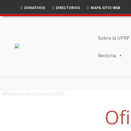
Skip
Skip
DONATIVOS
DIRECTORIOS
MAPA SITIO WEB
to
to
Content
navigation
Sobre la UPRP
Rectoría
Of