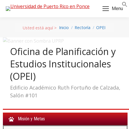
Skip
Skip
Menu
to
to
Content
navigation
Inicio
Rectoría
OPEI
Oficina de Planificación y
Estudios Institucionales
(OPEI)
Edificio Académico Ruth Fortuño de Calzada,
Salón #101
a:
Misión y Metas