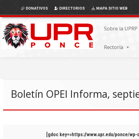
Skip
Skip
DONATIVOS
DIRECTORIOS
MAPA SITIO WEB
to
to
Content
navigation
Sobre la UPRP
Rectoría
Boletín OPEI Informa, sept
[gdoc key=»https://www.upr.edu/ponce/wp-co