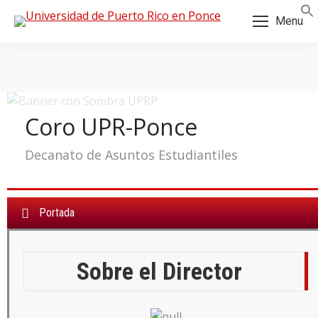
Skip
Skip
Menu
to
to
Content
navigation
Coro UPR-Ponce
Decanato de Asuntos Estudiantiles
Portada
Sobre el Director
a: