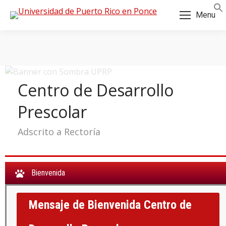
Skip
Skip
Menu
to
to
Content
navigation
Centro de Desarrollo
Prescolar
Adscrito a Rectoría
Bienvenida
Mensaje de Bienvenida Centro de
a: