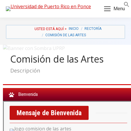
Skip
Skip
Menu
to
to
Content
navigation
INICIO
RECTORÍA
COMISIÓN DE LAS ARTES
Comisión de las Artes
Descripción
Bienvenida
Mensaje de Bienvenida
a: