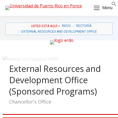
Skip
Skip
Menu
to
to
Content
navigation
INICIO
RECTORÍA
EXTERNAL RESOURCES AND DEVELOPMENT OFFICE
External Resources and
Development Office
(Sponsored Programs)
Chancellor's Office
a: