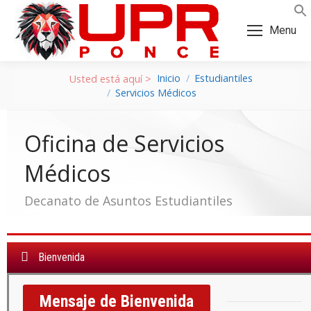
Skip
Skip
to
to
Menu
Content
navigation
Inicio
Estudiantiles
Servicios Médicos
Oficina de Servicios
Médicos
Decanato de Asuntos Estudiantiles
Bienvenida
a:
Mensaje de Bienvenida