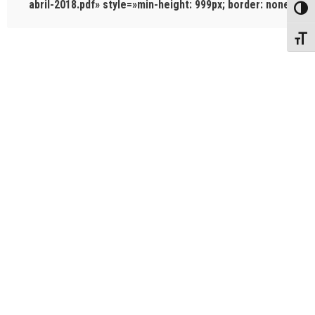
abril-2018.pdf» style=»min-height: 999px; border: none;»]
Toggl
Toggl