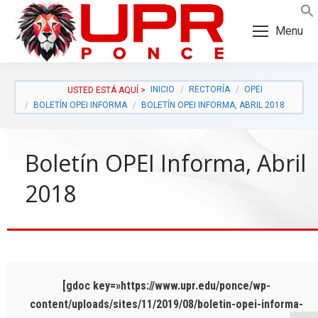
Skip
Skip
to
to
Menu
Content
navigation
INICIO
RECTORÍA
OPEI
BOLETÍN OPEI INFORMA
BOLETÍN OPEI INFORMA, ABRIL 2018
Boletín OPEI Informa, Abril
2018
a:
[gdoc key=»https://www.upr.edu/ponce/wp-
content/uploads/sites/11/2019/08/boletin-opei-informa-