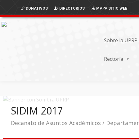
Skip
Skip
DONATIVOS
DIRECTORIOS
MAPA SITIO WEB
to
to
Content
navigation
Sobre la UPRP
Rectoría
SIDIM 2017
Decanato de Asuntos Académicos / Departame