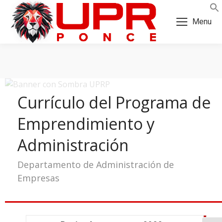
Skip
Skip
to
to
Menu
Content
navigation
Currículo del Programa de
Emprendimiento y
Administración
Departamento de Administración de
Empresas
a: