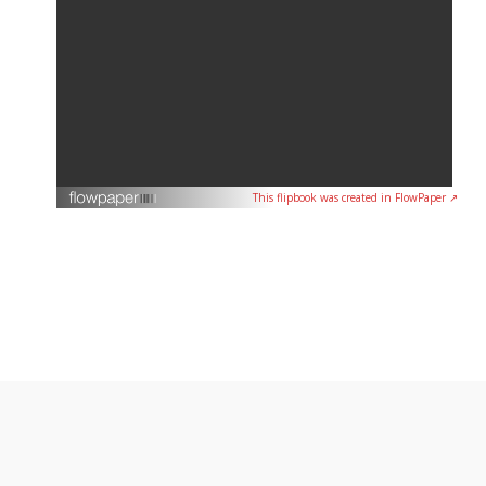
This flipbook was created in FlowPaper ↗
©
2026 UPR-Ponce. Todos los derechos reservados. Autorizado por la CEE
Comisión Estatal de Elecciones OCE-SA-2020-1991