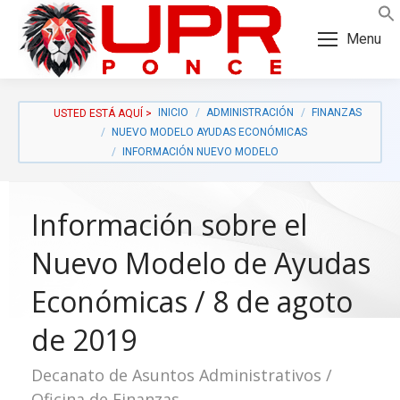
Skip
Skip
to
to
Menu
Content
navigation
INICIO
ADMINISTRACIÓN
FINANZAS
NUEVO MODELO AYUDAS ECONÓMICAS
INFORMACIÓN NUEVO MODELO
Información sobre el
Nuevo Modelo de Ayudas
Económicas / 8 de agoto
de 2019
a:
Decanato de Asuntos Administrativos /
Oficina de Finanzas