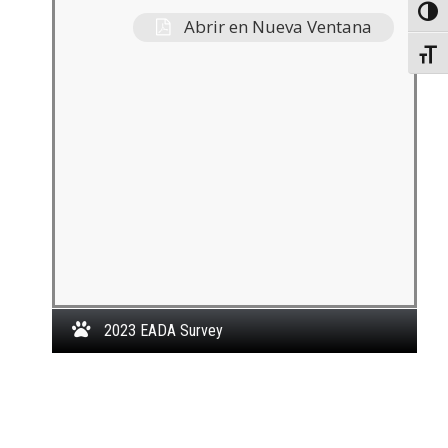
Toggl
Abrir en Nueva Ventana
Toggl
2023 EADA Survey