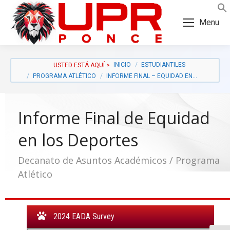
Skip
Skip
to
to
Menu
Content
navigation
INICIO
ESTUDIANTILES
PROGRAMA ATLÉTICO
INFORME FINAL – EQUIDAD EN…
Informe Final de Equidad
en los Deportes
Decanato de Asuntos Académicos / Programa
Atlético
a:
2024 EADA Survey