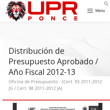
Skip
Skip
to
to
Menu
Content
navigation
Distribución de
Presupuesto Aprobado /
Año Fiscal 2012-13
Oficina de Presupuesto - (Cert. 93 2011-2012
JG / Cert. 98 2011-2012 JA)
a: