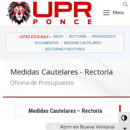
Skip
Skip
to
to
Menu
Content
navigation
INICIO
RECTORÍA
PRESUPUESTO
DOCUMENTOS
MEDIDAS CAUTELARES
RECTORAS Y RECTORES
Medidas Cautelares - Rectoría
Oficina de Presupuesto
Medidas Cautelares – Rectoría
a:
Toggl
Abrir en Nueva Ventana