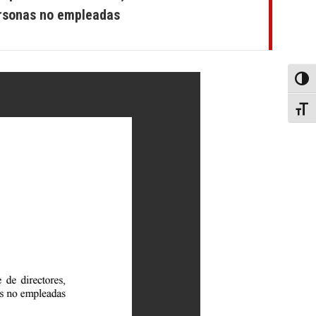
ersonas no empleadas
Toggl
Toggl