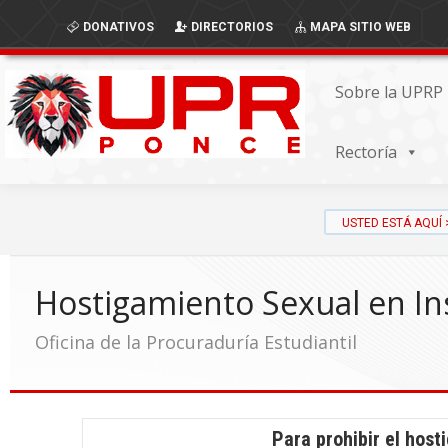
Skip
Skip
DONATIVOS
DIRECTORIOS
MAPA SITIO WEB
to
to
Content
navigation
Sobre la UPRP
Rectoría
Hostigamiento Sexual en In
Oficina de la Procuraduría Estudiantil
Para prohibir el host