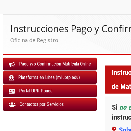
Skip
Skip
to
to
Content
navigation
Instrucciones Pago y Confi
Oficina de Registro
Pago y/o Confirmación Matrícula Online
Instru
Plataforma en Línea (mi.uprp.edu)
de Mat
Portal UPR Ponce
Contactos por Servicios
Si
no 
instru
Sol