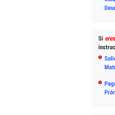
Deu
Si
ere
instru
Soli
Matr
Paga
Pró