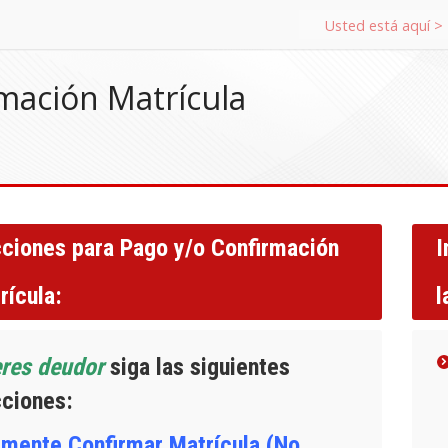
rmación Matrícula
cciones para Pago y/o Confirmación
I
rícula:
l
eres deudor
siga las siguientes
cciones:
amente Confirmar Matrícula (No