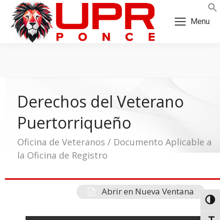
Skip
Skip
to
to
Menu
Content
navigation
Derechos del Veterano
Puertorriqueño
Oficina de Veteranos / Documento Aplicable a
la Oficina de Registro
Abrir en Nueva Ventana
a:
Toggl