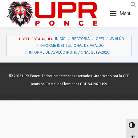
Skip
Skip
to
to
Menu
Content
navigation
INICIO
RECTORÍA
OPEI
AVALÚO
INFORME INSTITUCIONAL DE AVALÚO
INFORME DE AVALÚO INSTIUCIONAL 2019-2020
©
2026 UPR-Ponce. Todos los derechos reservados. Autorizado por la CEE
Comisión Estatal de Elecciones OCE-SA-2020-1991
a:
Toggl