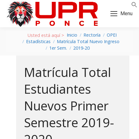
Skip
Skip
to
to
Menu
Content
navigation
Inicio
Rectoría
OPEI
Estadísticas
Matrícula Total Nuevo Ingreso
1er Sem.
2019-20
Matrícula Total
Estudiantes
Nuevos Primer
Semestre 2019-
a: