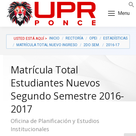
Skip
Skip
to
to
Menu
Content
navigation
INICIO
RECTORÍA
OPEI
ESTADÍSTICAS
MATRÍCULA TOTAL NUEVO INGRESO
2DO SEM.
2016-17
Matrícula Total
Estudiantes Nuevos
Segundo Semestre 2016-
2017
Oficina de Planificación y Estudios
a:
Institucionales