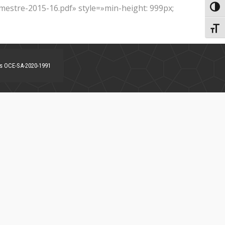
estre-2015-16.pdf» style=»min-height: 999px;
Toggl
Toggl
es OCE-SA-2020-1991