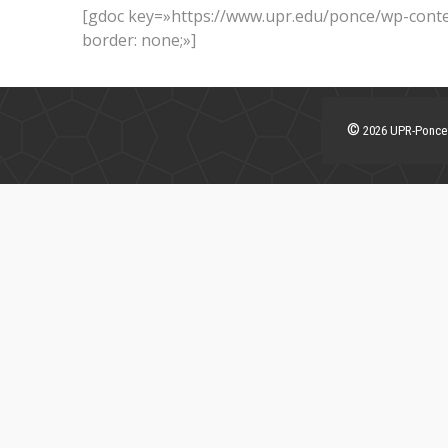
[gdoc key=»https://www.upr.edu/ponce/wp-conten
border: none;»]
©
2026 UPR-Ponce. 