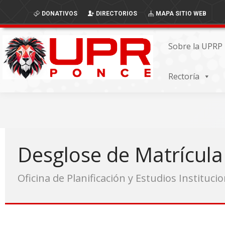
Skip
Skip
DONATIVOS
DIRECTORIOS
MAPA SITIO WEB
to
to
Content
navigation
Sobre la UPRP
Rectoría
Desglose de Matrícul
Oficina de Planificación y Estudios Instituci