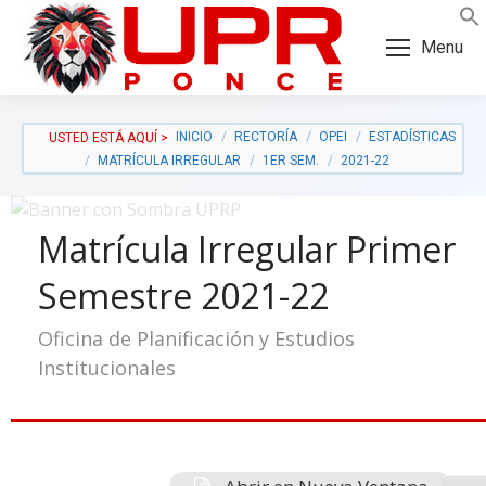
Skip
Skip
to
to
Menu
Content
navigation
INICIO
RECTORÍA
OPEI
ESTADÍSTICAS
MATRÍCULA IRREGULAR
1ER SEM.
2021-22
Matrícula Irregular Primer
Semestre 2021-22
Oficina de Planificación y Estudios
Institucionales
a: