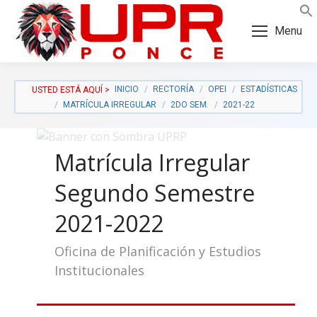
Skip
Skip
to
to
Menu
Content
navigation
INICIO
RECTORÍA
OPEI
ESTADÍSTICAS
MATRÍCULA IRREGULAR
2DO SEM.
2021-22
Matrícula Irregular
Segundo Semestre
2021-2022
Oficina de Planificación y Estudios
Institucionales
a: