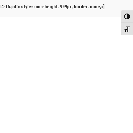
-15.pdf» style=»min-height: 999px; border: none;»]
Toggl
Toggl