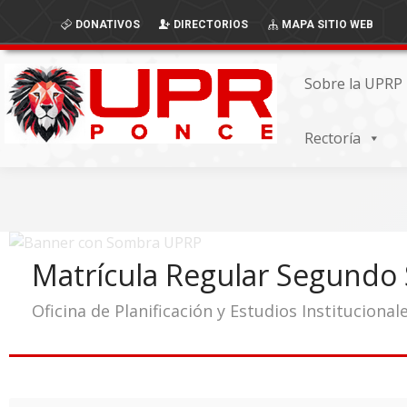
Skip
Skip
DONATIVOS
DIRECTORIOS
MAPA SITIO WEB
to
to
Content
navigation
Sobre la UPRP
Rectoría
Matrícula Regular Segundo
Oficina de Planificación y Estudios Institucional