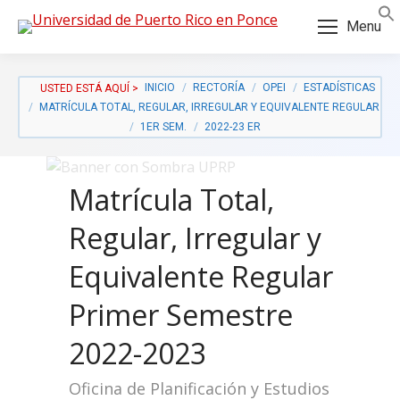
Skip
Skip
Menu
to
to
Content
navigation
INICIO
RECTORÍA
OPEI
ESTADÍSTICAS
MATRÍCULA TOTAL, REGULAR, IRREGULAR Y EQUIVALENTE REGULAR
1ER SEM.
2022-23 ER
Matrícula Total,
Regular, Irregular y
Equivalente Regular
Primer Semestre
2022-2023
a:
Oficina de Planificación y Estudios