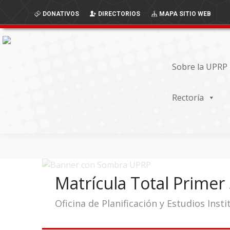
Skip
Skip
DONATIVOS
DIRECTORIOS
MAPA SITIO WEB
to
to
Content
navigation
Sobre la UPRP
Rectoría
Matrícula Total Prime
Oficina de Planificación y Estudios Insti