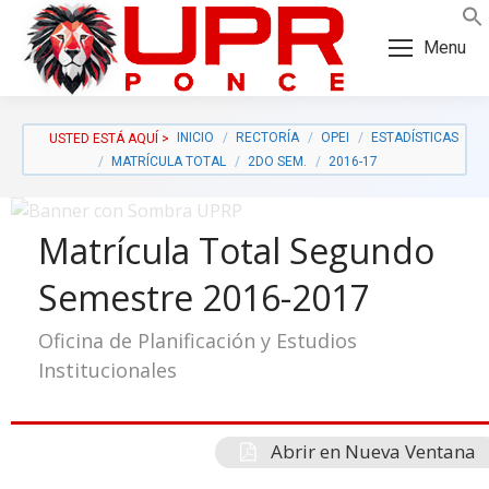
Skip
Skip
to
to
Menu
Content
navigation
INICIO
RECTORÍA
OPEI
ESTADÍSTICAS
MATRÍCULA TOTAL
2DO SEM.
2016-17
Matrícula Total Segundo
Semestre 2016-2017
Oficina de Planificación y Estudios
Institucionales
a:
Abrir en Nueva Ventana