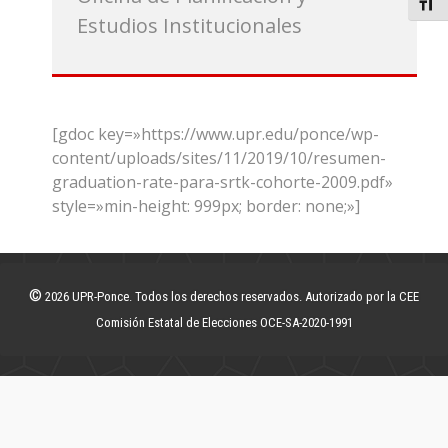
Toggl
Estudios Institucionales
[gdoc key=»https://www.upr.edu/ponce/wp-
content/uploads/sites/11/2019/10/resumen-
graduation-rate-para-srtk-cohorte-2009.pdf»
style=»min-height: 999px; border: none;»]
©
2026 UPR-Ponce. Todos los derechos reservados. Autorizado por la CEE
Comisión Estatal de Elecciones OCE-SA-2020-1991