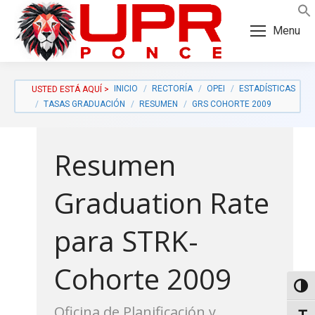
Skip
Skip
to
to
Menu
Content
navigation
INICIO
RECTORÍA
OPEI
ESTADÍSTICAS
TASAS GRADUACIÓN
RESUMEN
GRS COHORTE 2009
Resumen
Graduation Rate
para STRK-
Cohorte 2009
a:
Toggl
Oficina de Planificación y