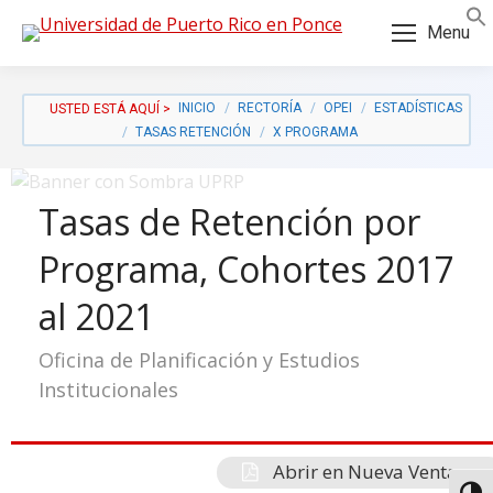
Skip
Skip
Menu
to
to
Content
navigation
INICIO
RECTORÍA
OPEI
ESTADÍSTICAS
TASAS RETENCIÓN
X PROGRAMA
Tasas de Retención por
Programa, Cohortes 2017
al 2021
Oficina de Planificación y Estudios
Institucionales
a:
Abrir en Nueva Ventana