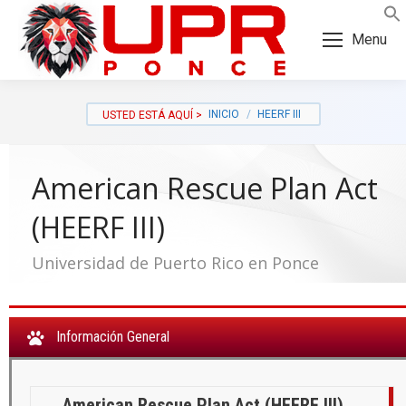
Skip
Skip
to
to
Menu
Content
navigation
INICIO
HEERF III
American Rescue Plan Act
(HEERF III)
Universidad de Puerto Rico en Ponce
Información General
a:
American Rescue Plan Act (HEERF III)