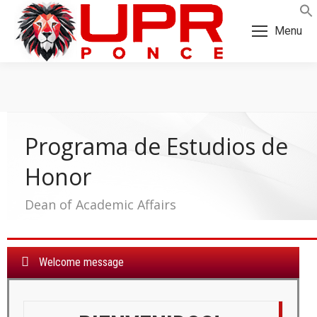
Skip
Skip
to
to
Menu
Content
navigation
Programa de Estudios de
Honor
Dean of Academic Affairs
Welcome message
a: