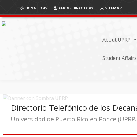
Skip
Skip
DONATIONS
PHONE DIRECTORY
SITEMAP
to
to
Content
navigation
About UPRP
Student Affairs
Directorio Telefónico de los Deca
Universidad de Puerto Rico en Ponce (UPRP