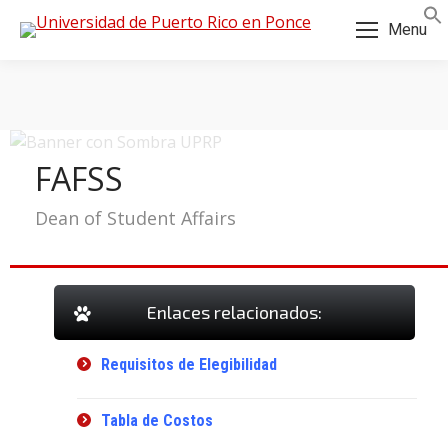
Skip
Skip
Menu
to
to
Content
navigation
FAFSS
Dean of Student Affairs
Enlaces relacionados:
Requisitos de Elegibilidad
a:
Tabla de Costos