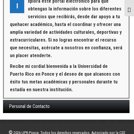
xplora este portal electrónico para que
I
obtengas la información sobre los diferentes
Togg
servicios que recibirás, desde dar apoyo a tu
quehacer académico, hasta el coordinar y ofrecer una
amplia variedad de actividades culturales, deportivas y
extracurriculares. Si no logras encontrar el recurso
que necesitas, acércate a nosotros en confianza, será
un placer atenderte.
Recibe mi cordial bienvenida a la Universidad de
Puerto Rico en Ponce y el deseo de que alcances con
éxito tus metas académicas y personales durante tu
estadía en nuestra institución.
Personal de Contacto
©
2026 UPR-Ponce. Todos los derechos reservados. Autorizado por la CEE