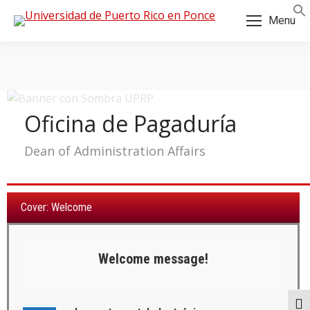
Skip
Skip
Menu
to
to
Content
navigation
Oficina de Pagaduría
Dean of Administration Affairs
Cover: Welcome
Welcome message!
a:
Togg