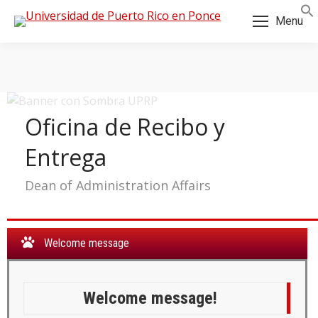
Skip
Skip
Menu
to
to
Content
navigation
Oficina de Recibo y
Entrega
Dean of Administration Affairs
Welcome message
a:
Welcome message!