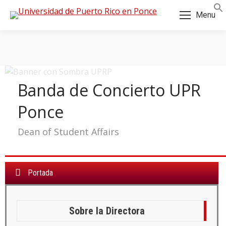
Skip
Skip
Menu
to
to
Content
navigation
Banda de Concierto UPR
Ponce
Dean of Student Affairs
Portada
a:
Sobre la Directora