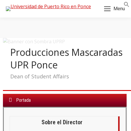
Skip
Skip
Menu
to
to
Content
navigation
Producciones Mascaradas
UPR Ponce
Dean of Student Affairs
Portada
a:
Sobre el Director