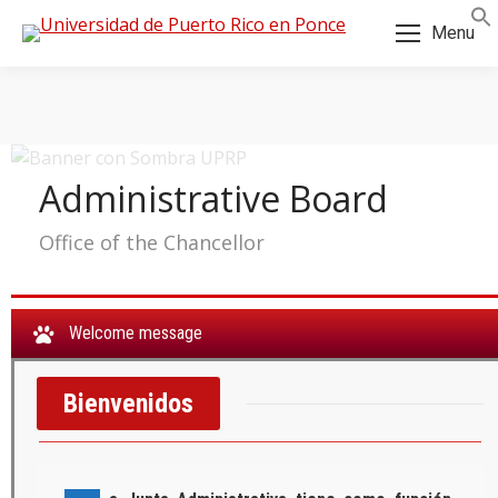
Skip
Skip
Menu
to
to
Content
navigation
Administrative Board
Office of the Chancellor
Welcome message
Bienvenidos
a: