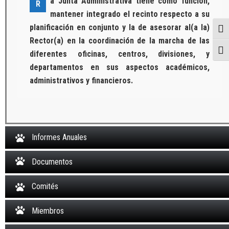
a Junta Administrativa tiene como función,
R
mantener integrado el recinto respecto a su
planificación en conjunto y la de asesorar al(a la)
Togg
Rector(a) en la coordinación de la marcha de las
Togg
diferentes oficinas, centros, divisiones, y
departamentos en sus aspectos académicos,
administrativos y financieros.
Informes Anuales
Documentos
Comités
Miembros