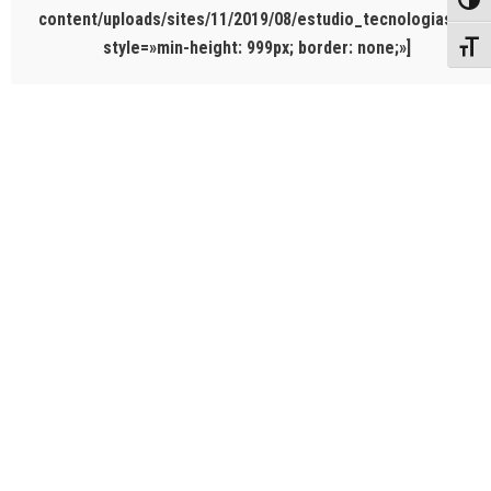
Toggl
content/uploads/sites/11/2019/08/estudio_tecnologias_201
style=»min-height: 999px; border: none;»]
Toggl