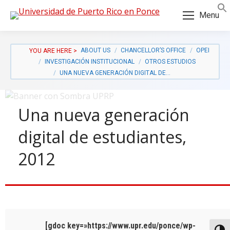
Skip
Skip
Menu
to
to
Content
navigation
ABOUT US
CHANCELLOR’S OFFICE
OPEI
INVESTIGACIÓN INSTITUCIONAL
OTROS ESTUDIOS
UNA NUEVA GENERACIÓN DIGITAL DE…
Una nueva generación
digital de estudiantes,
2012
a:
[gdoc key=»https://www.upr.edu/ponce/wp-