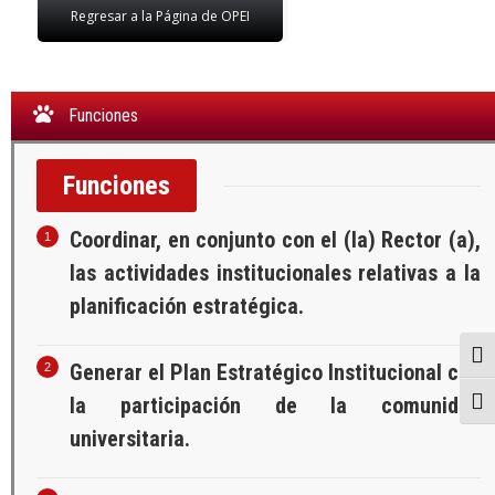
Regresar a la Página de OPEI
Funciones
Funciones
Coordinar, en conjunto con el (la) Rector (a),
las actividades institucionales relativas a la
planificación estratégica.
Togg
Generar el Plan Estratégico Institucional con
la participación de la comunidad
Togg
universitaria.