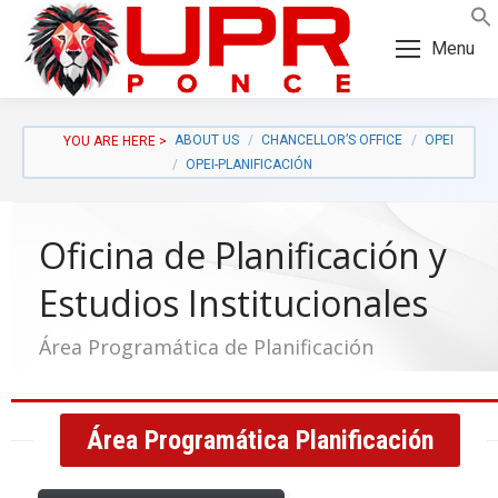
Skip
Skip
to
to
Menu
Content
navigation
ABOUT US
CHANCELLOR’S OFFICE
OPEI
OPEI-PLANIFICACIÓN
Oficina de Planificación y
Estudios Institucionales
Área Programática de Planificación
Área Programática Planificación
a: